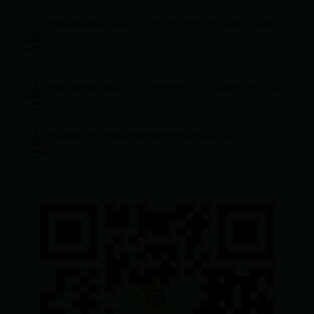
infocomunicacion@ciudadelatacungaonline.com.e
c
gerenciageneral@ciudadelatacungaonline.com.ec
ventas@ciudadelatacungaonline.com.ec