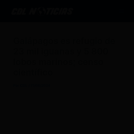
Ir
al
contenido
Galápagos es refugio de
23 mil iguanas y 5 800
lobos marinos; censo
científico
Por
CDL
/
11/06/2024