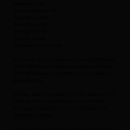
Rábida con 190
San Cristóbal con 156
Santa Cruz con 60
Santa Fé con 260
Santiago con 171
Seymour con 33
Sombrero Chino con 100
En el censo de lobos marinos, se han contabilizaron
3 601 individuos de la especie zalophus wollebaeki y
2 162 de la llamada lobo peletero o arctocephalus
galapagoensis,
Además, durante la expedición se han observado 27
sitios en 13 islas para detectar la presencia de
hormigas introducidas y se han identificado una
docena de especies.
El proceso de cooperación científica, entre marzo y