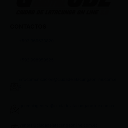
CONTACTOS
+593 969633820
+593 998959525
infocomunicacion@ciudadelatacungaonline.com.e
c
gerenciageneral@ciudadelatacungaonline.com.ec
ventas@ciudadelatacungaonline.com.ec