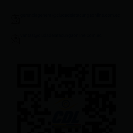
gerenciageneral@ciudadelatacungaonline.com.ec
ventas@ciudadelatacungaonline.com.ec