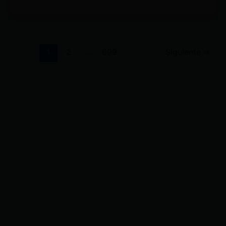
1
2
…
699
Siguiente
→