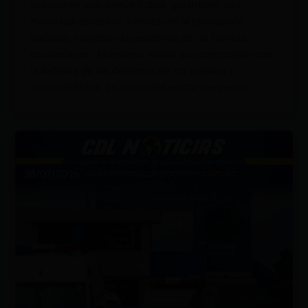
soluciones que, según indicó, garanticen una
movilidad accesible, fortalezcan la producción
nacional y protejan la economía de las familias
ecuatorianas. Asimismo, reiteró su compromiso con
la defensa de los derechos de los pueblos y
nacionalidades, así como del sector campesino.