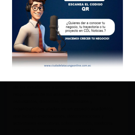
Locales
UTC impulsa el bienestar animal y la
adopción responsable mediante feria de
Medicina Veterinaria
CDL
/
03/08/2026
CDL Noticias Latacunga. La Universidad Técnica de
Cotopaxi (UTC), a través de la carrera de Medicina
Veterinaria, desarrolló la I Feria de Nutrición,
Bienestar y Adopción Responsable de Perros, una
iniciativa orientada a fortalecer la formación práctica
de los estudiantes y promover el cuidado
responsable de los animales. El evento reunió a
estudiantes, docentes, profesionales y
organizaciones aliadas en un espacio académico
que incluyó exposiciones, demostraciones y
actividades educativas sobre nutrición, medicina
preventiva, bienestar animal y adopción