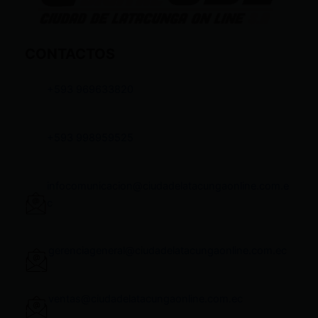
CONTACTOS
+593 969633820
+593 998959525
infocomunicacion@ciudadelatacungaonline.com.e
c
gerenciageneral@ciudadelatacungaonline.com.ec
ventas@ciudadelatacungaonline.com.ec