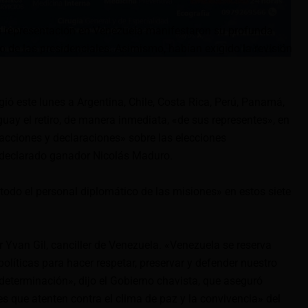
n representación en Venezuela manifestaron su profunda
o de las presidenciales. Asimismo, habían exigido la revisión
ió este lunes a Argentina, Chile, Costa Rica, Perú, Panamá,
ay el retiro, de manera inmediata, «de sus representes», en
 acciones y declaraciones» sobre las elecciones
e declarado ganador Nicolás Maduro.
todo el personal diplomático de las misiones» en estos siete
 Yvan Gil, canciller de Venezuela. «Venezuela se reserva
políticas para hacer respetar, preservar y defender nuestro
odeterminación», dijo el Gobierno chavista, que aseguró
s que atenten contra el clima de paz y la convivencia» del