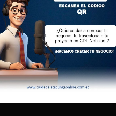
en Venezuela; ni tiene embajadas o consulados activos
rque Venezuela retiró su personal después de la irrupción
éxico en Quito.
 Uruguay, Argentina, Costa Rica, Ecuador, Guatemala, Panamá,
Dominicana manifestaron su profunda preocupación por el
es.
ión completa de los resultados y pidieron una reunión urgente
os Americanos (OEA).