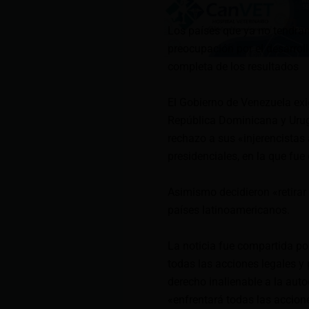
Los países que ya no tendrá
preocupación por el desarroll
completa de los resultados
El Gobierno de Venezuela exig
República Dominicana y Urugu
rechazo a sus «injerencistas
presidenciales, en la que fu
Asimismo decidieron «retirar 
países latinoamericanos.
La noticia fue compartida por
todas las acciones legales y 
derecho inalienable a la aut
«enfrentará todas las accione