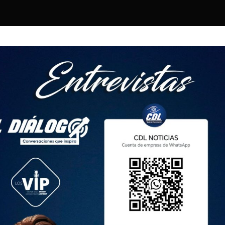
ecutivo venezolano expresó «su más firme rechazo ante las
laraciones de un grupo de Gobiernos de derecha, subordinados
os abiertamente con los más sórdidos postulados
ernacional (…) que pretenden desconocer los resultados
 (CNE) proclamó este lunes, de manera oficial, presidente a
iara la noche del domingo que el chavista, en el poder
s con el 51,2 % de los votos, mismo resultado que brindó
l 80 % de la actas y a falta de más de dos millones de votos
 la oposición mayoritaria, Edmundo González Urrutia, obtuvo
e acuerdo con el primer y único reporte público del CNE, que no
 ido a parar los 2.394.268 votos de los que no se informó.