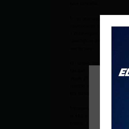
país caribeño.
En su pronunciamiento, el Ej
injerencistas acciones y dec
a Washington y comprometid
ideológicos del fascismo int
electorales».
El Consejo Nacional Electoral
Maduro, después de que anunc
desde 2013, ganó los comicio
cuando se habían escrutado e
por contar.
Entretanto, el abanderado de
el 44,2 % de los sufragios, d
precisó a qué candidatos han