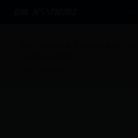
Ir
al
Po
contenido
Venezuela expulsa embaj
elecciones
Por
CDL
/
29/07/2024