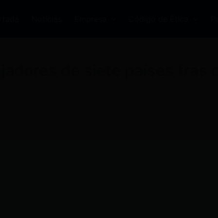
rtada
Noticias
Empresa
Código de Ética
P
adores de siete países tras 