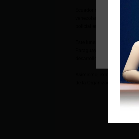
Ecuador no tiene embajador 
venezolanos en territorio, po
policial en la embajada de M
Este lunes, los Gobiernos de
Paraguay, Perú y República 
desarrollo de las presidencial
Asimismo, exigieron la revis
de la Organización de Estad