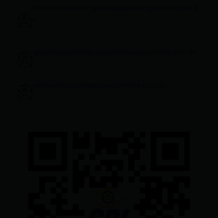
infocomunicacion@ciudadelatacungaonline.com.e
c
gerenciageneral@ciudadelatacungaonline.com.ec
ventas@ciudadelatacungaonline.com.ec