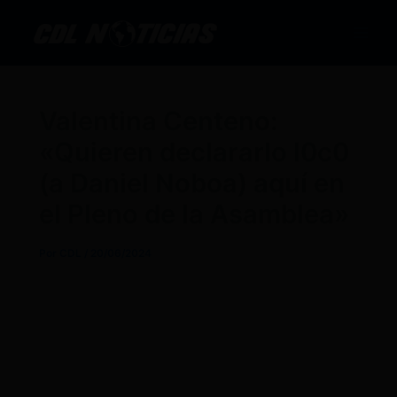
Ir
al
contenido
Valentina Centeno:
«Quieren declararlo l0c0
(a Daniel Noboa) aquí en
el Pleno de la Asamblea»
Por
CDL
/
20/06/2024