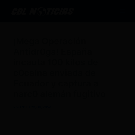
Ir
al
contenido
¡Mega Operación
Antidr0ga! España
incauta 100 kilos de
c0caína enviada de
Ecuador y captura a
narc0 alemán fugitivo
Por
CDL
/
20/06/2024