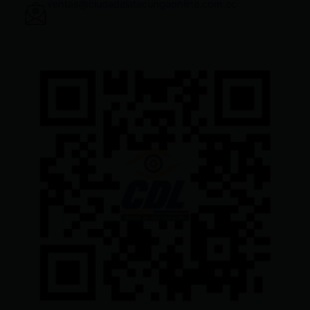
ventas@ciudadelatacungaonline.com.ec