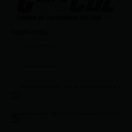
CONTACTOS
+593 969633820
+593 998959525
infocomunicacion@ciudadelatacungaonline.com.e
c
gerenciageneral@ciudadelatacungaonline.com.ec