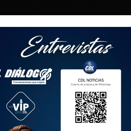
entregar al SRI 20 000 dólares y pedir disculpas públicas a
 en un diario de circulación local expresando su compromiso
ción integral.
Cuenca
iguió otras sentencias por defraudación tributaria en Napo y
de 2024, un Tribunal de Garantías Penales de Napo condenó a
dor por el delito con cárcel y una multa.
 sentenció a un contribuye y su contador por realizar
con empresas fantasmas que habrían generado un perjuicio al
según el SRI.
puso una multa de 100 salarios básicos unificados (46 000
te. Mientras que para la contadora se dispuso su privación de
 multa por 12 salarios básicos unificados (5 520 dólares)