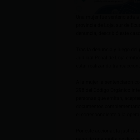
Una mujer fue sentenciada a u
provincia de Loja, sur de Ecu
denuncia, describió este ca
Tras la denuncia y luego del p
Judicial Penal de Loja emitió
estar realizando transaccio
A la mujer la sentenciaron co
298 del Código Orgánico Inte
personas que emitan, acepte
documentos complementarios 
el correspondiente a la opera
Por este accionar, la justici
pago de una multa de diez sal