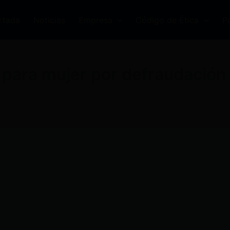
rtada
Noticias
Empresa
Código de Ética
P
 para mujer por defraudación 