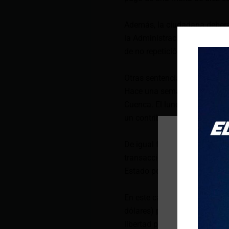
Además, la ciudadana deberá 
la Administración Tributaria
de no repetición, como repara
Otras sentencias en Napo y 
Hace una semana, el SRI cons
Cuenca. El lunes 8 de julio 
un contribuyente y a su conta
De igual forma, en Cuenca se
transacciones inexistentes 
Estado por 228 556 dólares, 
En este caso, la justicia im
dólares) para el contribuyen
libertad por siete años y una