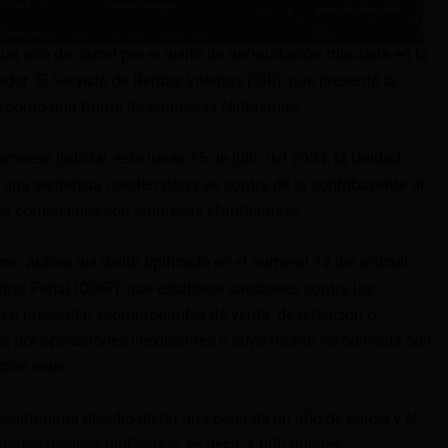
n año de cárcel por el delito de defraudación tributaria en la
ador. El Servicio de Rentas Internas (SRI), que presentó la
so como una trama de empresas fantasmas.
roceso judicial, este lunes 15 de julio del 2024, la Unidad
 una sentencia condenatoria en contra de la contribuyente al
nes comerciales con empresas «fantasmas».
mo autora del delito tipificado en el numeral 12 del artículo
gral Penal (COIP), que establece sanciones contra las
n o presenten «comprobantes de venta, de retención o
por operaciones inexistentes o cuyo monto no coincida con
ción real«.
a ecuatoriana decidió dictar una pena de un año de cárcel y el
arios básicos unificados, es decir, 4 600 dólares.