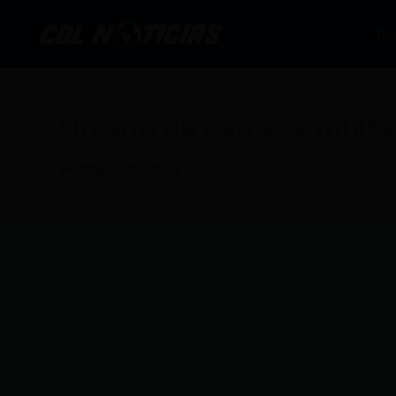
Ir
al
Po
contenido
Un año de cárcel y multa
Por
CDL
/
15/07/2024