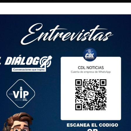
cional», mencionó Gómez.
 Fenacotip no continuará en las mesas de diálogo con el
rá una asamblea nacional para establecer las medidas que
a que la anterior semana ya se habían llegado a acuerdos con
 presencia de las fuerzas de seguridad en tres ejes viales y
ión Nacional de Transporte Pesado (FENATRAPE) y la
nsporte Liviano (FENACOTRALI) se mantendrán en diálogos
ra dar cumplimiento con los acuerdos establecidos.