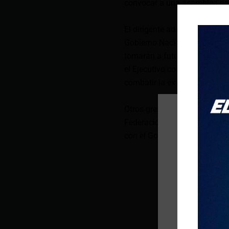
convocar a una asamblea na
El dirigente adelantó que la
Gobierno Nacional y realiza
tomarán a futuro. Esto pese 
el Ejecutivo como reforzar la
combatir la extorsión.
Otros gremios como Federac
Federación Nacional de Tra
con el Gobierno Nacional, pa