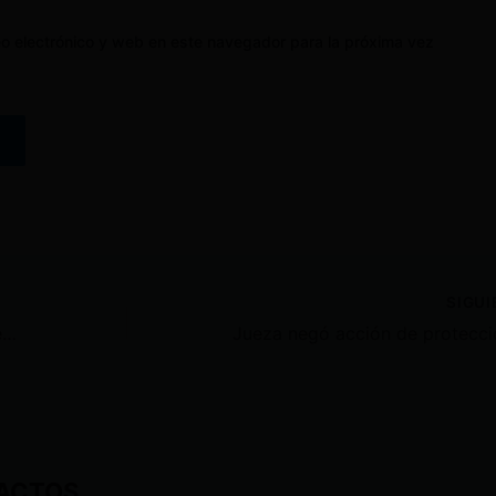
o electrónico y web en este navegador para la próxima vez
SIGU
Un año de cárcel y multa para mujer por defraudación tributaria en Ecuador
ACTOS