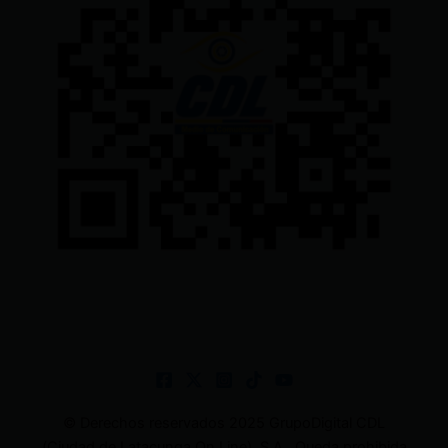
© Derechos reservados 2025 GrupoDigital CDL
(Ciudad de Latacunga On Line). S.A . Queda prohibida