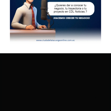
Deja un comentario
Tu dirección de correo electrónico no será
publicada.
Los campos obligatorios están
marcados con
*
Escribe
aquí...
Nombre*