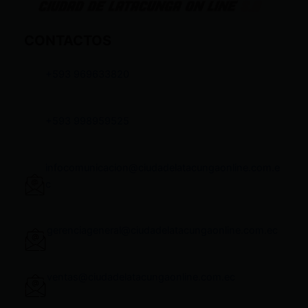
CONTACTOS
+593 969633820
+593 998959525
infocomunicacion@ciudadelatacungaonline.com.e
c
gerenciageneral@ciudadelatacungaonline.com.ec
ventas@ciudadelatacungaonline.com.ec