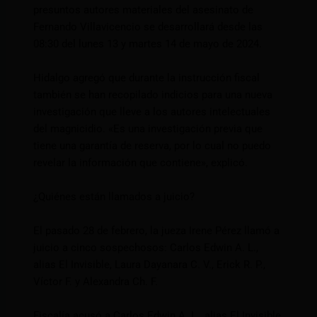
presuntos autores materiales del asesinato de
Fernando Villavicencio se desarrollará desde las
08:30 del lunes 13 y martes 14 de mayo de 2024.
Hidalgo agregó que durante la instrucción fiscal
también se han recopilado indicios para una nueva
investigación que lleve a los autores intelectuales
del magnicidio. «Es una investigación previa que
tiene una garantía de reserva, por lo cual no puedo
revelar la información que contiene», explicó.
¿Quiénes están llamados a juicio?
El pasado 28 de febrero, la jueza Irene Pérez llamó a
juicio a cinco sospechosos: Carlos Edwin A. L.,
alias El Invisible, Laura Dayanara C. V., Erick R. P.,
Víctor F. y Alexandra Ch. F.
Fiscalía acusó a Carlos Edwin A. L., alias El Invisible,