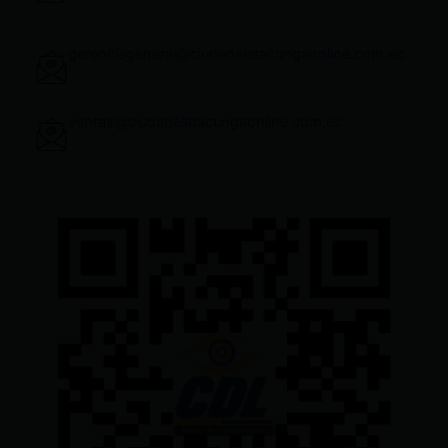
gerenciageneral@ciudadelatacungaonline.com.ec
ventas@ciudadelatacungaonline.com.ec