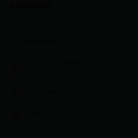
CONTACTOS
+593 969633820
+593 998959525
infocomunicacion@ciudadelatacungaonline.com.e
c
gerenciageneral@ciudadelatacungaonline.com.ec
ventas@ciudadelatacungaonline.com.ec