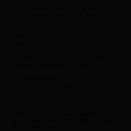
La organización del Tour de Francia dio la noticia
antes del inicio de la última etapa, una contrarreloj
que se disputa este domingo 21 de julio entre
Mónaco y Niza.
«¡Richard Carapaz es el súper combativo del Tour de
Francia 2024! Después de contar los votos del
jurado y del público, el ecuatoriano ha sido
nombrado súper combativo del Tour», comunicó el
Tour en su perfil oficial en la red social X.
? After the addition of the votes of the jury and the
voice of the public, the Ecuadorian is elected Super-
combative of the
#TDF2024
, with @century21fr!
— Tour de France™ (@LeTour) July 21, 2024
Carapaz culmina así una actuación importantísima
para su carrera en la edición 111 del Tour de Francia,
donde recibió ocho premios: