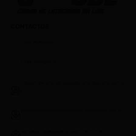
CONTACTOS
+593 969633820
+593 998959525
infocomunicacion@ciudadelatacungaonline.com.e
c
gerenciageneral@ciudadelatacungaonline.com.ec
ventas@ciudadelatacungaonline.com.ec