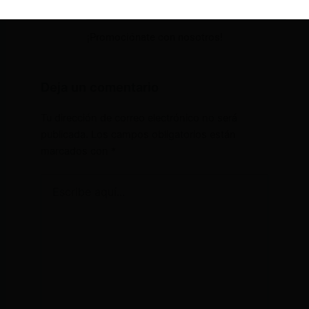
¡Promociónate con nosotros!
Deja un comentario
Tu dirección de correo electrónico no será
publicada.
Los campos obligatorios están
marcados con
*
Escribe
aquí...