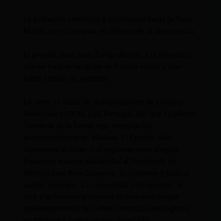
La población comienza a movilizarse hacia la Plaza
Murillo con consignas en defensa de la democracia.
El general Juan José Zúñiga declaró a la televisión
que se trata de un golpe de Estado militar y que
habrá cambio de gabinete.
En tanto, el titular de la Organización de Estados
Americanos (OEA), Luis Almagro, dijo que su oficina
“condena de la forma más enérgica los
acontecimientos en
#Bolivia
. El Ejército debe
someterse al poder civil legítimamente elegido.
Enviamos nuestra solidaridad al Presidente de
#Bolivia
Luis Arce Catacora, su Gobierno y todo el
pueblo boliviano. La comunidad internacional, la
OEA y la Secretaría General no tolerarán ningún
quebrantamiento del orden constitucional legítimo
en
#Bolivia
o cualquier otro lugar” EFE