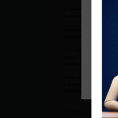
El epidemiólogo David Larreá
porcentaje de contagios.
«Siempre hemos tenido el pico
inicia este brote de solsticio
Otro factor que incide es la
influenza y el covid-19, lo q
atentos a los signos de alar
«Falta de aire, aumento de la 
Los médicos recomiendan ret
enfermedades respiratorias 
Deja un comentario