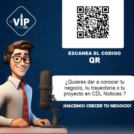
tegui explica por qué Pichincha concentra el mayor
 de junio y julio de que los niños salen de vacaciones e
 de verano de infecciones respiratorias».
 falta de vacunación, sobre todo contra enfermedades como la
ue hace más vulnerables a los pacientes, dice que hay que estar
ma:
tos, dificultad respiratoria, fiebre que no sede».
omar el uso de mascarilla, sobre todo en pacientes con
porque la neumonía se propaga por vía aérea