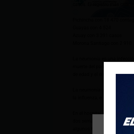
casos. El registro más crítico
Pichincha con 18 470 contag
Guayas con 4 524
Azuay con 3 391 casos
Morona Santiago con 2 910
La neumonía es una infecció
muerte del paciente. El grup
de edad y el de mayores de 6
La neumonía es provocada po
la influenza, el covid-19, virus
En el hospital del IESS Quit
dos semanas. Según una espe
algunos han tenido que irse 