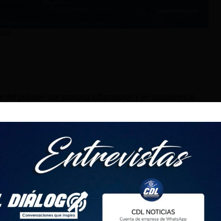
 está en:
ios
n del pulmón que provoca inflamación y en ocasiones la
o etario más afectado es los menores entre uno y cuatro años
5 años.
r la complicación de otras enfermedades respiratorias como
 sincitial respiratorio.
o Sur se ha visto un incremento mayor de casos desde hace
cialista en salud, han acudido pacientes con la enfermedad,
con oxígeno a la casa y otros hospitalizados».