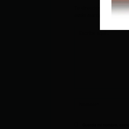
Tu dirección de correo e
están marcados con
*
Escribe
aquí...
Nombre*
Guarda mi nombre, corre