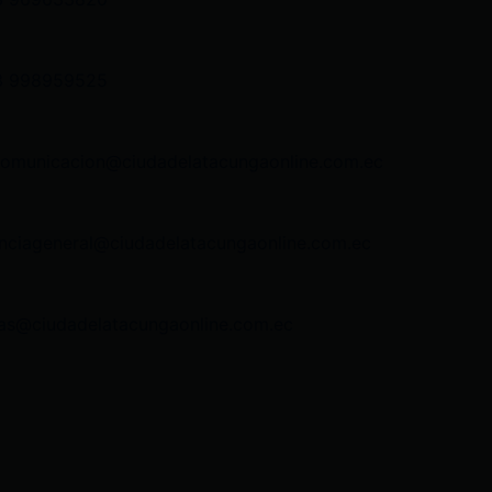
3 998959525
comunicacion@ciudadelatacungaonline.com.ec
nciageneral@ciudadelatacungaonline.com.ec
as@ciudadelatacungaonline.com.ec