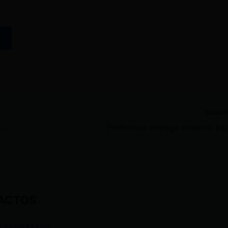
SIGU
dente Luis Arce denunció un posible golpe de estado en Bolivia
ACTOS
3 969633820