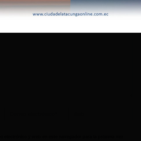
lectrónico no será publicada.
Los campos obligatorios
Correo
Web
electrónico*
o electrónico y web en este navegador para la próxima vez