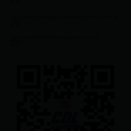
gerenciageneral@ciudadelatacungaonline.com.ec
ventas@ciudadelatacungaonline.com.ec