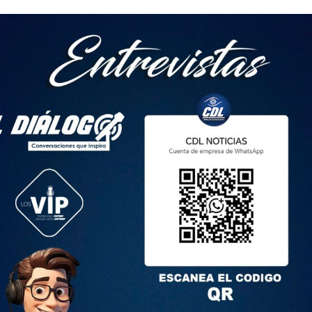
lada estuvo en el cargo desde noviembre de 2023 (siete
 el médico señaló que “es el momento adecuado para seguir
portunidades”.
nte de la República, Daniel Noboa, por la confianza y por
mos enfrentado desafíos significativos, pero también hemos
en el campo de la salud pública”.
 en entrevista con EcuadorTv, que el abastecimiento de
n dispositivos médicos es del 78%. Además, habló sobre el
 nuevos medicamentos. Indicó que serían 470 productos que