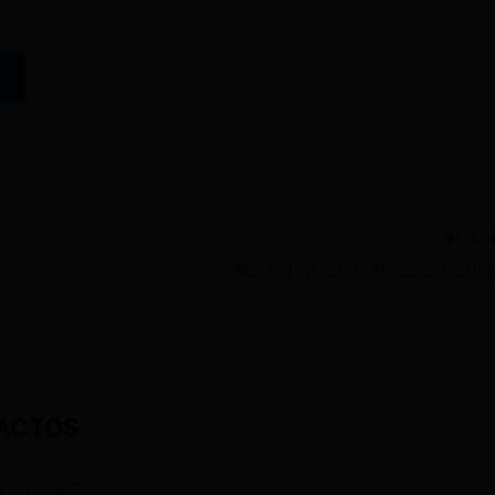
SIGU
no suspende el anuncio de compensaciones por eliminación de subsidios a la gasolina
ACTOS
3 969633820