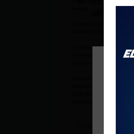
a la cartera de Estado. Enca
meses).
En el oficio de su renuncia,
adelante y explorar nuevas o
También agradeció al preside
formar parte del equipo. “He
logrado avances importantes 
Días atrás, Encalada señaló,
medicamentos es del 80% y e
inicio de la catalogación de
entrarán en el catálogo.
Deja un comentario