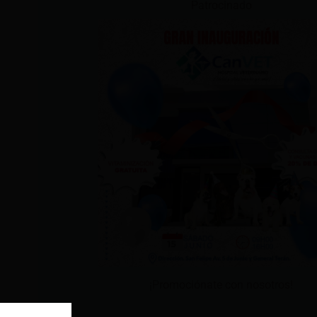
Patrocinado
¡Promociónate con nosotros!