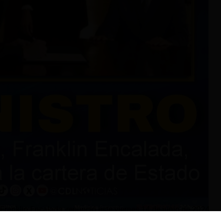
 Franklin Encalada, renunció este viernes 14 de junio de 2024,