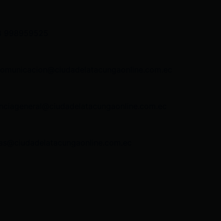
3 998959525
comunicacion@ciudadelatacungaonline.com.ec
nciageneral@ciudadelatacungaonline.com.ec
as@ciudadelatacungaonline.com.ec