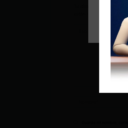
Tu dirección de correo e
están marcados con
*
Escribe
aquí...
Nombre*
Guarda mi nombre, corre