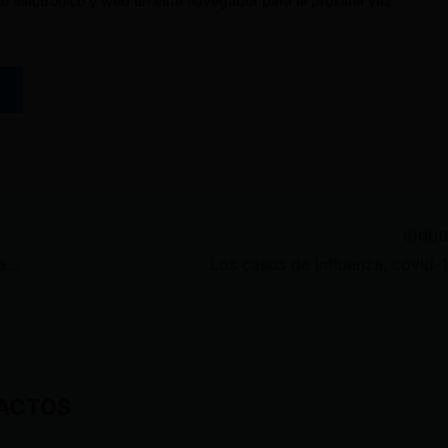
o electrónico y web en este navegador para la próxima vez
SIGU
Ministro de Salud, Franklin Encalada, renuncia a la cartera de Estado
ACTOS