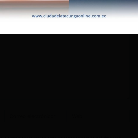
lectrónico no será publicada.
Los campos obligatorios
Correo
Web
electrónico*