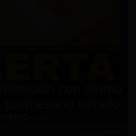
ción, Control y Vigilancia Sanitaria (Arcsa) alerta por la
queso parmesano rallado. La entidad informó este viernes