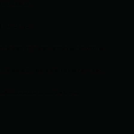
3 969633820
3 998959525
comunicacion@ciudadelatacungaonline.com.ec
nciageneral@ciudadelatacungaonline.com.ec
as@ciudadelatacungaonline.com.ec