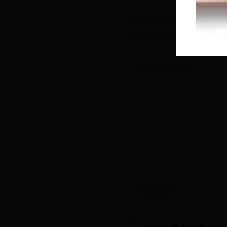
Tu dirección de correo e
están marcados con
*
Escribe
aquí...
Nombre*