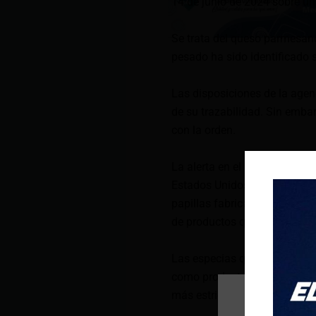
14 de junio de 2024 sobre un 
Se trata del queso parmesano
pesado ha sido identificado 
Las disposiciones de la agenc
de su trazabilidad. Sin emb
con la orden.
La alerta en el país se acti
Estados Unidos (FDA, por su 
papillas fabricadas en Ecuado
de productos que contienen ca
Las especias que se producen
como productos de alto riesg
más estrictos antes de su ing