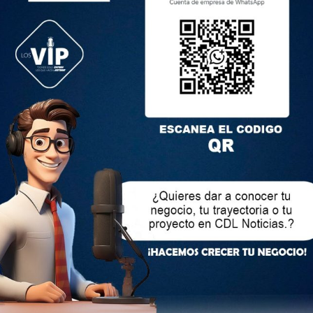
imentos contaminados con plomo pueden ser devastadores
n expertos en salud pública. El plomo es una sustancia tóxica
s en el sistema nervioso, especialmente en los niños, cuyo
se afectado de forma irreversible.
o por la Organización Mundial de la Salud (OMS) reveló que el
inados con plomo es una preocupación creciente en todo el
n alimentos como frutas, verduras, carnes y pescados,
l suelo y el agua.
al plomo pueden incluir problemas de aprendizaje, déficit de
ortamiento, daños en los riñones y el hígado, entre otros.