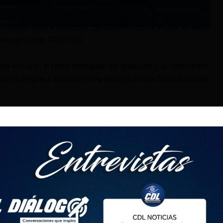
lote del producto que ha sido identificado.
 rallado marca González. De acuerdo con la Arcsa, el metal
solo en el lote 24091002.
ia incluyen el retiro inmediato del producto y la verificación
argo, la empresa todavía no ha informado que haya cumplido
vó cuando la Administración de Alimentos y Medicamentos de
nombre en inglés), denunciara la presencia de plomo en
r. A partir de eso, se anunció el análisis de cerca de un millar
nela en polvo y se distribuyen en el país.
 a nivel nacional o se importan han sido recategorizadas
o. Según Arcsa, esta medida permitirá «ejecutar controles
reso al país y vigilar su producción nacional».