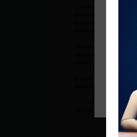
Los efectos de consumir al
para la salud, según advierte
que puede causar daños grave
desarrollo cerebral puede ver
Un reciente estudio realizad
consumo de alimentos contam
mundo.
El plomo puede encontrarse e
debido a la contaminación de
Los efectos de la exposición 
atención, trastornos del comp
Deja un comentario