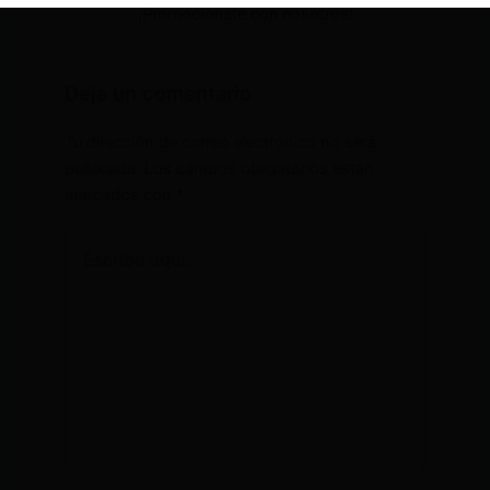
¡Promociónate con nosotros!
Deja un comentario
Tu dirección de correo electrónico no será
publicada.
Los campos obligatorios están
marcados con
*
Escribe
aquí...