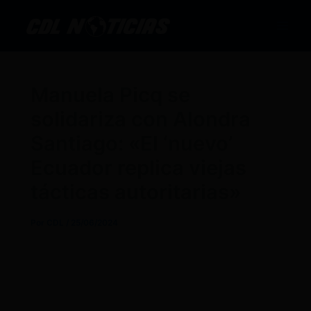
Ir
al
contenido
Manuela Picq se
solidariza con Alondra
Santiago: «El ‘nuevo’
Ecuador replica viejas
tácticas autoritarias»
Por
CDL
/
25/06/2024