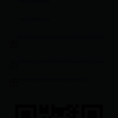
+593 969633820
+593 998959525
infocomunicacion@ciudadelatacungaonline.com.e
c
gerenciageneral@ciudadelatacungaonline.com.ec
ventas@ciudadelatacungaonline.com.ec