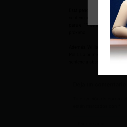
Está pendiente que la jueza K
sentencia con la pena que deb
para el 17 de julio, pero por 
próximo.
Además, Williams debe resolv
Pólit. La primera busca que se
sentencia absolutoria. El De
Deja un comentario
Tu dirección de correo e
están marcados con
*
Escribe
aquí...