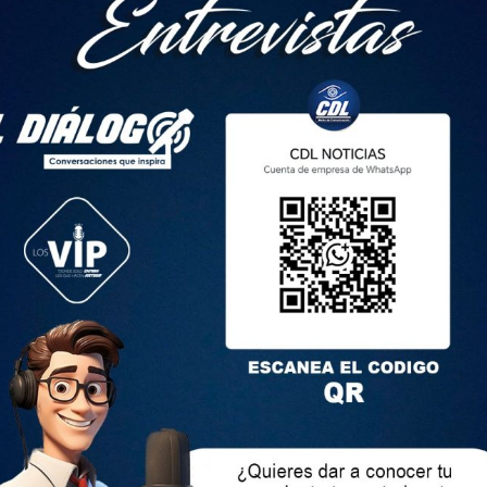
var sobornos en Estados Unidos
as duró el primer arresto domiciliario, Pólit cumplió con
uestos: entregó su pasaporte a las autoridades junto con el
 extraditado, portó un localizador GPS y se mantuvo en el
a presentarse en la Corte, atender visitas médicas y acudir a
ron.
se opuso a esta solicitud. Los fiscales deberán presentar sus
ximo 7 de agosto.
do 23 de abril, cuando un jurado lo declaró culpable de seis
con lavado de dinero proveniente de sobornos tanto de
io de seguros Diego Sánchez Silva. Fue trasladado al Centro
mi.