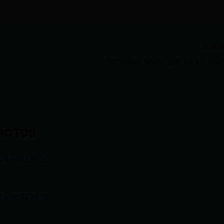
SIGU
Manuela Picq se solidariza con Alondra Santiago: «El ‘nuevo’ Ecuador replica viejas tácticas autoritarias»
ACTOS
3 969633820
3 998959525