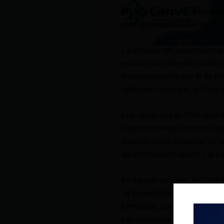
El excontralor pidió arresto 
para garantizar la fianza. El
La defensa del excontralor ge
escrito a la Corte del Distrit
encarcelamiento por el de arr
millones, hasta que la Corte 
Los abogados de Pólit recorda
estadounidense en marzo del 
después logró recuperar su 
de arresto domiciliario y el 
En aquella ocasión, la Corte 
14 propiedades ubicadas en F
familiares. Los abogados pr
han revalorizado en los dos