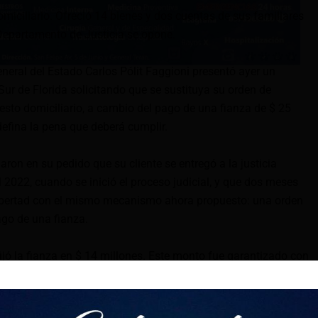
domiciliario. Ofreció 14 bienes y dos cuentas de sus familiares
 Departamento de Justicia se opone.
neral del Estado Carlos Pólit Faggioni presentó ayer un
o Sur de Florida solicitando que se sustituya su orden de
esto domiciliario, a cambio del pago de una fianza de $ 25
defina la pena que deberá cumplir.
ron en su pedido que su cliente se entregó a la justicia
2022, cuando se inició el proceso judicial, y que dos meses
libertad con el mismo mecanismo ahora propuesto: una orden
pago de una fianza.
fijó la fianza en $ 14 millones. Este monto fue garantizado con
lorida y dos cuentas de retiro pertenecientes a sus
oponen reactivar esa fianza aclarando que esos inmuebles se
 últimos años y que actualmente están avaluados en $ 25