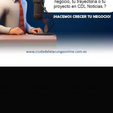
athleen Williams, quien llevó el caso, dé a conocer la
erá cumplir Pólit. Al inicio, la lectura estaba programada
una solicitud del excontralor se aplazó para el 4 de septiembre
er sobre otras dos solicitudes planteadas por la defensa de
 anule el juicio en su contra y la otra que se le dé una
partamento de Justicia también se opuso a estos pedidos. (I)
lectrónico no será publicada.
Los campos obligatorios