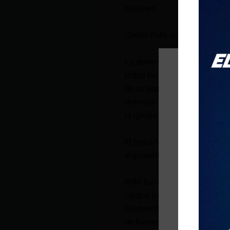
millones.
Carlos Pólit, culpable de la
La defensa agregó que, mientr
todos los requerimientos imp
de su esposa, renunció a ser
domicilio designado salvo par
la iglesia, como se lo ordena
El Departamento de Justicia 
argumentos a la Corte el pró
Pólit fue encarcelado el pasa
cargos penales relacionados 
Odebrecht como del empresar
de Detención Federal de Mia