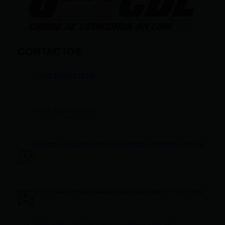
CONTACTOS
+593 969633820
+593 998959525
infocomunicacion@ciudadelatacungaonline.com.e
c
gerenciageneral@ciudadelatacungaonline.com.ec
ventas@ciudadelatacungaonline.com.ec