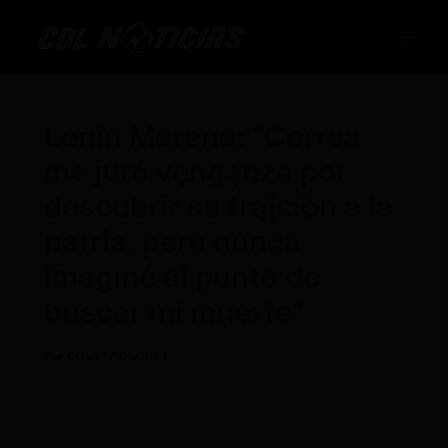
Ir
al
contenido
Lenín Moreno: “Correa
me juró vęngąnza por
descubrir su trąįción a la
patria, pero nunca
imaginé al punto de
buscar mi mụęrte”
Por
CDL
/
17/05/2024