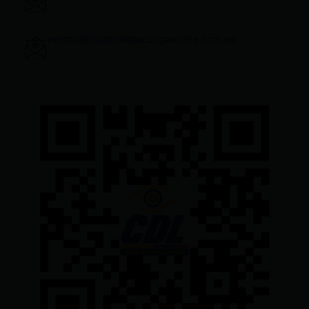
ventas@ciudadelatacungaonline.com.ec