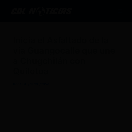
Ir
al
contenido
Inicia el Asfaltado de la
vía Guangocalle que une
a Chugchilán con
Quilotoa
Por
CDL
/
11/06/2024