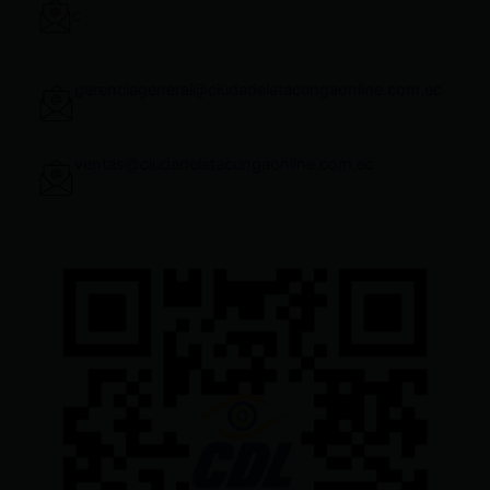
c
gerenciageneral@ciudadelatacungaonline.com.ec
ventas@ciudadelatacungaonline.com.ec