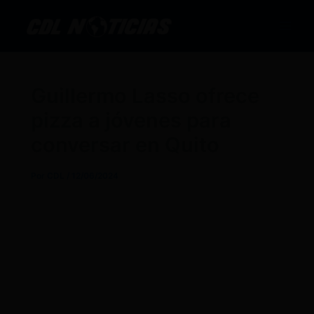
Ir
al
contenido
Guillermo Lasso ofrece
pizza a jóvenes para
conversar en Quito
Por
CDL
/
12/06/2024