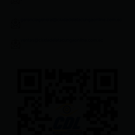
gerenciageneral@ciudadelatacungaonline.com.ec
ventas@ciudadelatacungaonline.com.ec