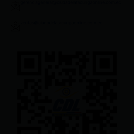
gerenciageneral@ciudadelatacungaonline.com.ec
ventas@ciudadelatacungaonline.com.ec