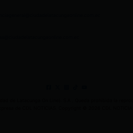
nciageneral@ciudadelatacungaonline.com.ec
as@ciudadelatacungaonline.com.ec
 de Latacunga On Line). S.A . Queda prohibida la reprodu
 expresa de CDL NOTICIAS. Copyright © 2026 CDL NOTICIAS