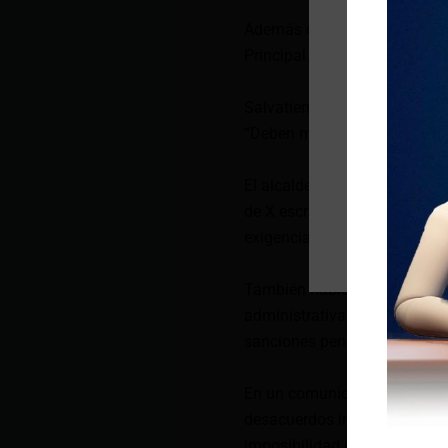
Además de la ampliación de 
Principal.
Salvatierra insistió en que 
“Deben mejorar el servicio si 
El alcalde de Guayauil, Aqui
de X escribió: La tarifa no s
exigencias que los guayaquil
También habló de sanciones.
administrativamente y, por s
sanciones penales».
En un comunicado emitido aye
desacuerdos internos entre l
imposibilidad de llegar a co