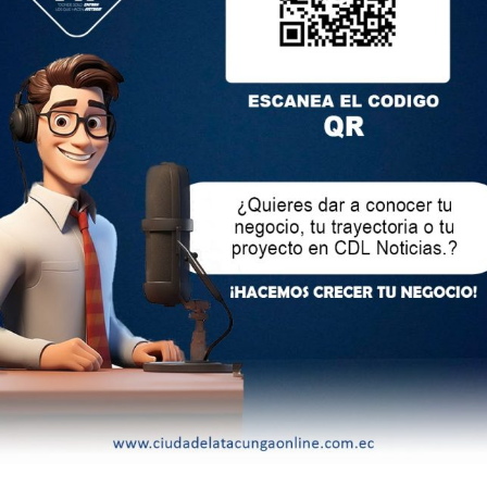
la Metrovía, también hay 900 buses que operan en el Puerto
se han mantenido mesas de dialogo con los transportistas.
quieres subir el pasajes”, recalcó el gerente de la ATM.
les Castro también se pronuncio esta mañana. En su cuenta
e va a su manera (o sea, a vaca). Se subirá conforme a las
eños precisen».
 «Los que se sumen al paro, serán sancionados
upuesto, coordinando con fiscalía del Guayas para las
r, la ATM habló de intereses políticos de los dirigentes y
as operadoras. Esto habría ocasionado, según el Municipio, la
nsensos.