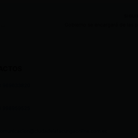
SIGU
Pichincha es la provincia donde las mujeres tienen el menor número de hijos
ACTOS
3 969633820
3 998959525
comunicacion@ciudadelatacungaonline.com.ec