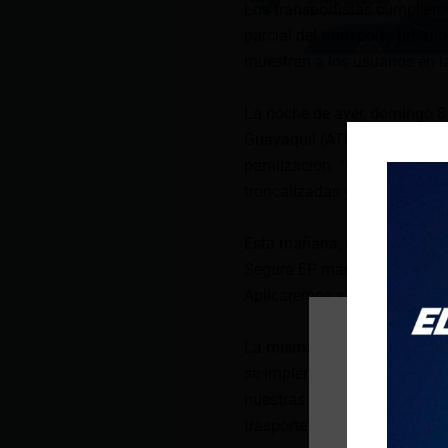
Los transportistas cumplier
parcial del transporte urban
muestran a los usuarios en l
La noche de ayer, domingo 8 
Guayaquil (ATM) había anunc
paralización. “El Sistema Me
troncalizadas y alimentador
Esta mañana, el gerente de l
Segura EP mantendremos el m
Aplicaremos sanciones a quie
La misma autoridad afirmó q
se implementó el plan de eme
nuestras cámaras de monitor
trasporte publico en la ciuda