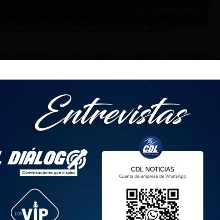
on las advertencias. Guayaquil amaneció con una paralización
o. Las imágenes de las cámaras del Municipio de Guayaquil
as principales avenidas a la espera de una unidad.
de septiembre de 2024, la Agencia de Tránsito y Movilidad de
iado un plan de contingencia ante una eventual
trovía incrementará el número de unidades en las rutas
as, para responder al aumento de la demanda”, informó.
a ATM, Manuel Salvatierra señaló: “En coordinación con
onitoreo para atender los punto de aglomeración.
nes suspendan el servicio de movilización”.
ue recibieron un comunicado con la paralización por lo que
rgencia para mitigar la falta de buses en Guayaquil. «Desde
eo se puede evidenciar una disminución de servicio de
d», indició la entidad en su cuenta de X.