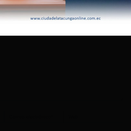
lectrónico no será publicada.
Los campos obligatorios
Correo
Web
electrónico*