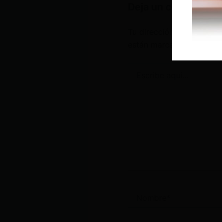
Deja un comentario
Tu dirección de correo e
están marcados con
*
Escribe
aquí...
Nombre*