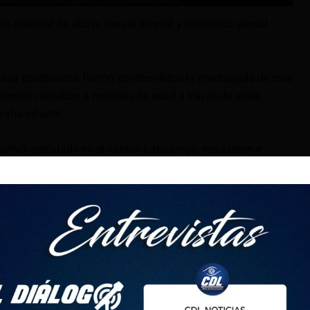
n material de abuso sexųal infąntil y contenido sexual
dad ecuatoriana fueron aprehendidos la madrugada de este
ismos captaban a menores de edad a través de redes
afía infantil.
ativo, ejecutado en el cantón Latacunga, rescataron e
es, ellos oscilaban entre los 13 y 14 años de edad.
s iniciaron con la extracción de información de un dispositivo
la misma que fue aprehendida en la ciudad de Latacunga,
 denominado “Nopor”.