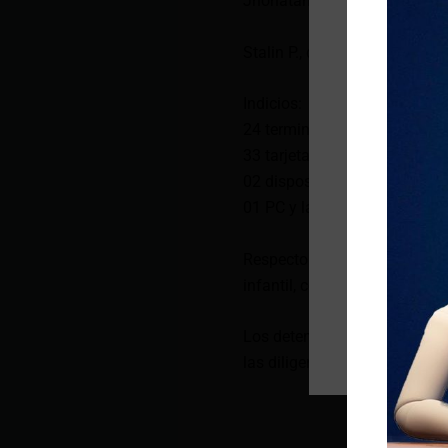
Jhonatan A., de nacionalidad
Stalin P., de nacionalidad ec
Indicios:
24 terminales móviles
33 tarjetas SIM
02 dispositivos de almacen
01 PC y laptop
Respecto a la evidencia, se 
infantil, contenido sexual exp
Los detenidos se encuentran 
las diligencias investigativas