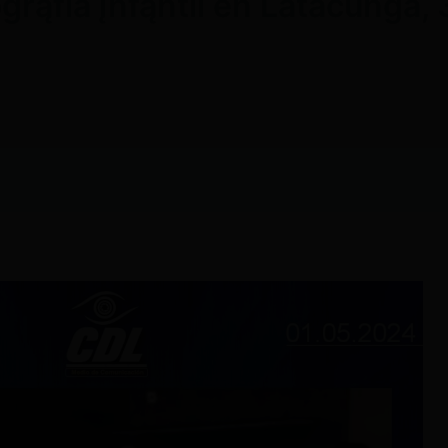
rąfía įnfąntil en Latacunga,