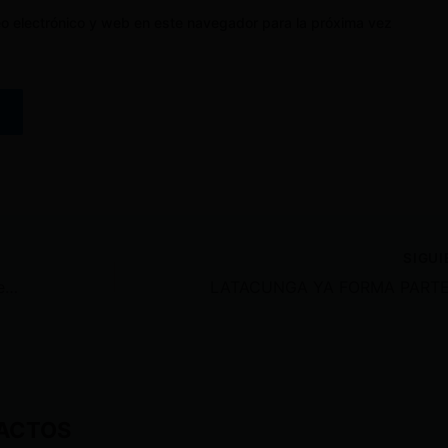
o electrónico y web en este navegador para la próxima vez
SIGU
Lista de productos chinos que ingresarán a Ecuador con 0% de arancel por TLC
ACTOS