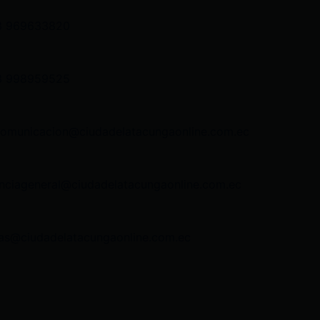
3 969633820
3 998959525
comunicacion@ciudadelatacungaonline.com.ec
nciageneral@ciudadelatacungaonline.com.ec
as@ciudadelatacungaonline.com.ec