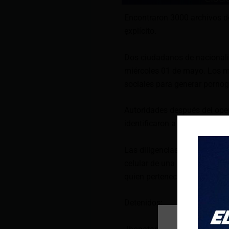
Encontraron 3000 archivos do
ęxplícito.
Dos ciudadanos de nacionali
miércoles 01 de mayo. Los m
sociales para generar pornogr
Autoridades después del oper
identificaron a 34 adolescent
Las diligencias investigativa
celular de una adolescente 
quien pertenecía a un grupo
Detenidos: