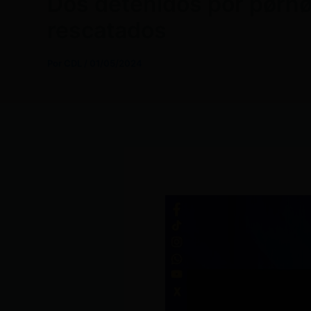
Dos detenidos por pørnøg
rescatados
Por
CDL
/
01/05/2024