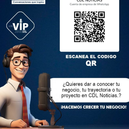
 ecuatoriana, de 22 años de edad
uatoriana, de 29 años de edad
amiento
encontraron 3000 archivos con material de abuso sexual
lícito con la utilización de niños, niñas y adolescentes.
a orden de la autoridad competente, a fin de continuar con
, para su proceso judicial.