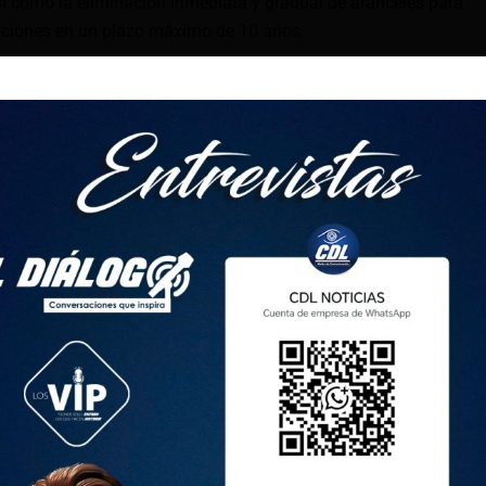
así como la eliminación inmediata y gradual de aranceles para
taciones en un plazo máximo de 10 años.
s pasarían a pagar 0 % de arancel al ingresar a China, como
grava un arancel del 20 %, cacao en polvo 15 %, atún y
paja toquilla 8 % y entre otros.
randes oportunidades para alimentos como la piña, guaba,
 mango, quinua, estevia, palmito, espárragos, brócoli, carnes
a, yogur, mantequilla, quesos y más.
tado dice que las empresas ecuatorianas podrán acceder a
ucción, a precios más competitivos. Según la lista de
por ese ministerio que bajarían de precio con el acuerdo