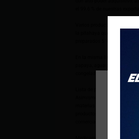
con alto poder adquisitivo, 
el 99.6 % de nuestras expor
Varios productos ecuatoriano
la pitahaya que actualmente 
preparados 5 %, sombreros de 
En la misma línea, existen g
papaya, aguacate, arándanos,
congeladas, pimienta, guayus
Lista de productos
Asimismo, esa cartera de es
materias primas para su prod
productos que fue difundida 
comercial están:
Medicamentos