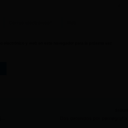
Correo
Web
electrónico*
o electrónico y web en este navegador para la próxima vez
SIGU
Cancillería busca «bienestar» del hijo de Ronny Aleaga, tras reporte sobre ubicación en Venezuela