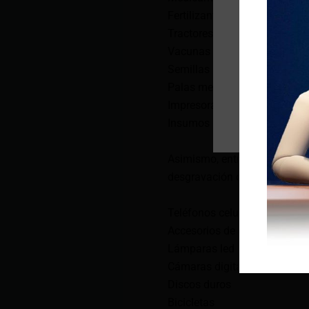
Fertilizantes
Tractores
Vacunas
Semillas
Palas mecánicas
Impresoras industriales
Insumos médicos
Asimismo, entre los tipos de 
desgravación de arancel:
Teléfonos celulares
Accesorios de computadoras
Lámparas led
Cámaras digitales
Discos duros
Bicicletas