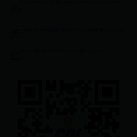
infocomunicacion@ciudadelatacungaonline.com.e
c
gerenciageneral@ciudadelatacungaonline.com.ec
ventas@ciudadelatacungaonline.com.ec