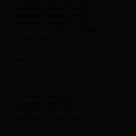
por completo su apariencia durante las
videollamadas. Además, WhatsApp ofrecerá
la posibilidad de cambiar el fondo de la
videollamada, reemplazando el entorno real
por una serie de imágenes prediseñadas que
van desde paisajes naturales hasta diseños
más abstractos.
now you can add backgrounds and filters on
video calls
🤳
set the vibe and show up in
new ways, it’s your call
pic.twitter.com/LNVWfaKCBy
— WhatsApp (@WhatsApp) October 1, 2024
Para acceder a esta función, los usuarios
simplemente deberán iniciar una
videollamada individual o grupal. Una vez
conectada la llamada, al tocar la pantalla
aparecerán una serie de controles. Entre