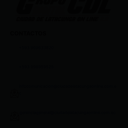
CONTACTOS
+593 969633820
+593 998959525
infocomunicacion@ciudadelatacungaonline.com.e
c
gerenciageneral@ciudadelatacungaonline.com.ec