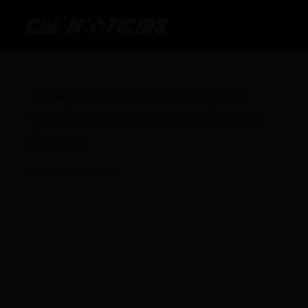
Ir
al
contenido
Voluntarios rescatan a
cuatro orcas varadas en
Rusia
Por
CDL
/
03/10/2024