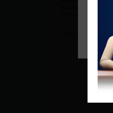
Además, se confirmó la presen
flujos de lodo y escombros. 
los ríos cercanos al volcán»,
Deja un comentario
Tu dirección de correo e
están marcados con
*
Escribe
aquí...