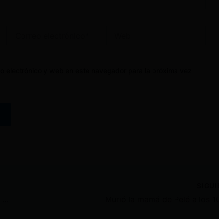
Correo
Web
electrónico*
o electrónico y web en este navegador para la próxima vez
SIGU
Alias Boris, el zar de Los Choneros, fue trasladado a la cárcel La Roca
Murió la mamá de Pelé a los 1