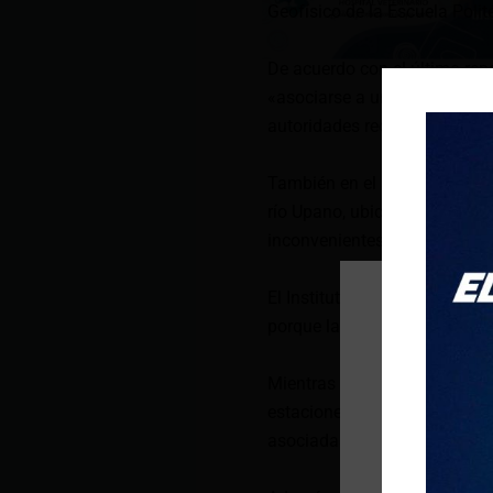
Geofísico de la Escuela Polit
De acuerdo con el último rep
«asociarse a un incremento de
autoridades recomendaron no a
También en el sistema de cám
río Upano, ubicado en los al
inconvenientes en la vía Ma
El Instituto Geofísico recalc
porque las lluvias en el volc
Mientras que en el volcán T
estaciones sísmicas localiza
asociadas al descenso de agu