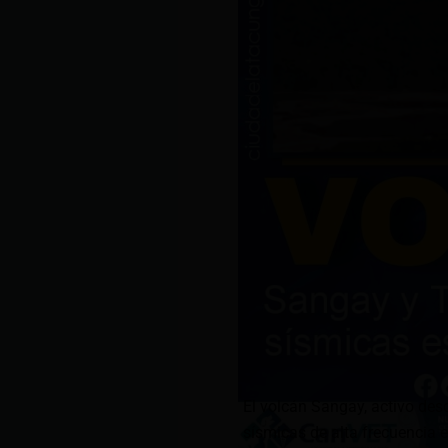
El volcán Sangay, activo des
sísmicas de alta frecuencia es