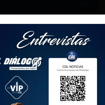
écnica Nacional.
orte del organismo, la actividad en el Sangay podría
 caudal en los drenajes cercanos al volcán«. Por ello, las
cercarse a los ríos y afluentes cercanos al cráter.
aras de vigilancia se observó un incremento de caudal en el
rededor del Sangay. Esto podría generar desbordamientos e
cas – Puyo.
ó que se trata de un fenómeno recurrente en el periodo eruptivo
án removilizan el material acumulado en los costados.
ungurahua, desde aproximadamente las 09:50, también las
das registraron señales de alta frecuencia «que podrían estar
a lodosa y/o lahares por las quebradas del volcán».