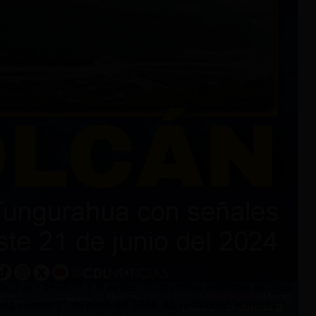
de mayo de 2019, y el volcán Tungurahua registran señales
te viernes 21 de junio del 2024. Así lo informó el Instituto