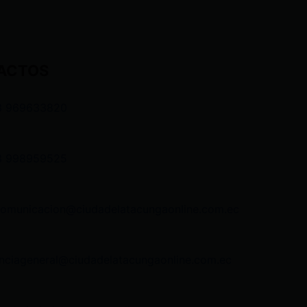
ACTOS
3 969633820
3 998959525
comunicacion@ciudadelatacungaonline.com.ec
nciageneral@ciudadelatacungaonline.com.ec