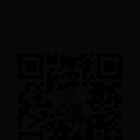
gerenciageneral@ciudadelatacungaonline.com.ec
ventas@ciudadelatacungaonline.com.ec