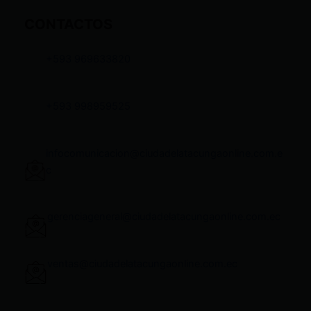
CONTACTOS
+593 969633820
+593 998959525
infocomunicacion@ciudadelatacungaonline.com.e
c
gerenciageneral@ciudadelatacungaonline.com.ec
ventas@ciudadelatacungaonline.com.ec