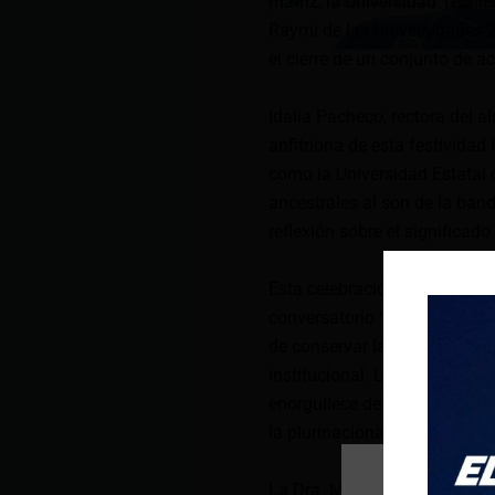
matriz, la Universidad Técni
Raymi de las Universidades 2
el cierre de un conjunto de ac
Idalia Pacheco, rectora del 
anfitriona de esta festividad
como la Universidad Estatal d
ancestrales al son de la band
reflexión sobre el significado
Esta celebración vivió dos m
conversatorio “Solo se ama 
de conservar las tradiciones
institucional. La UTC, como un
enorgullece de ser parte de e
la plurinacionalidad del país.
La Dra. Mayra Albán, Vicerre