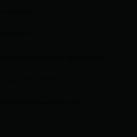
3 969633820
3 998959525
comunicacion@ciudadelatacungaonline.com.ec
nciageneral@ciudadelatacungaonline.com.ec
as@ciudadelatacungaonline.com.ec