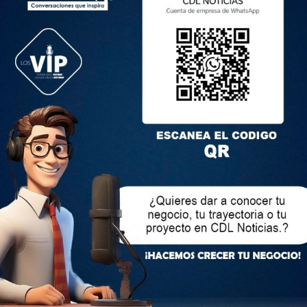
ymi nos conecta con nuestras raíces y nos invita a reflexionar
idad”.
onia, la Dra. Idalia Pacheco, primera autoridad institucional,
cia de esta celebración, entregó el Bastón de Mando en la
aredes, Canciller de la UTI, como símbolo del priostazgo de
el año 2024-2025. “Para la Universidad Indoamérica es una
 cuenta para ser priostes de este rito ancestral, esperamos
zación de este evento por parte de la UTC y recibirlos con igual
mo año”, enfatizo Lara.
 pilches y con un emotivo discurso del Mg. Patricio Bastidas,
e la UTC, se selló este compromiso entre ambas instituciones
ción que envuelve cultura, misticismo e identidad. La
 emocionada: ¡Que viva la UTC, que viva el Inti Raymi!