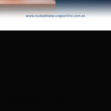
lectrónico no será publicada.
Los campos obligatorios
Correo
Web
electrónico*