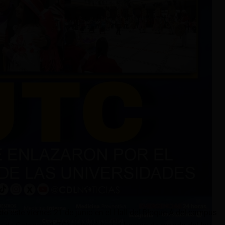
do este viernes 21 de junio en el Hall del Bloque A del campus