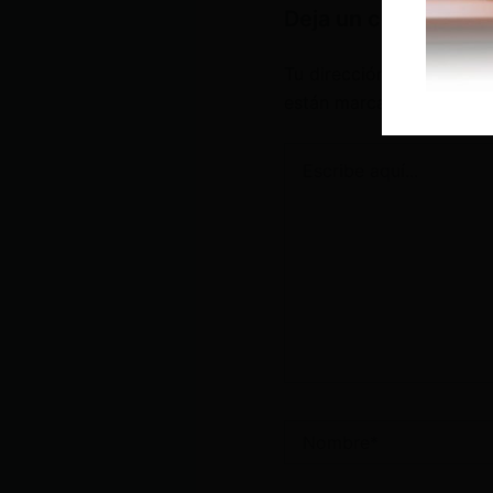
Deja un comentario
Tu dirección de correo e
están marcados con
*
Escribe
aquí...
Nombre*