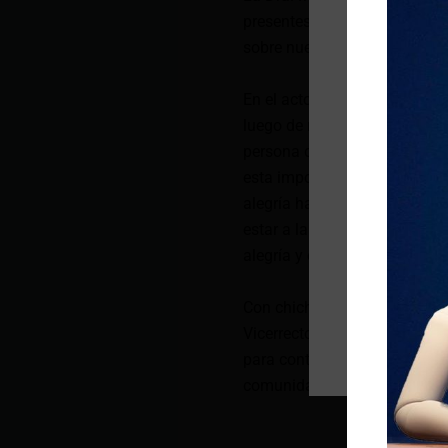
presentes señaló: “el Inti Ra
sobre nuestra historia e ident
En el acto central de la cerem
luego de resaltar la importan
persona del Mgtr. Saúl Lara P
esta importante fiesta para 
alegría haber sido tomados en
estar a la altura de la organi
alegría y entusiasmo el próxi
Con chicha de jora servida en
Vicerrector Administrativo d
para continuar con esta tradi
comunidad universitaria gritó