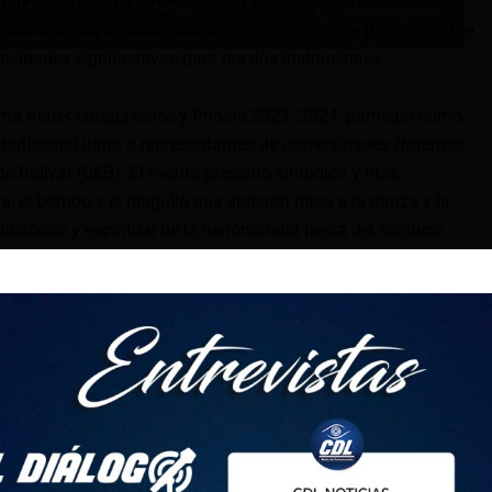
ca de Cotopaxi (UTC) entregó hoy el bastón de mando del Inti
024 a la Universidad Tecnológica Indoamérica (UTI). Este fue
tividades significativas para las dos instituciones.
alma mater cotopaxense y Prioste 2023- 2024, participó como
 tradicional junto a representantes de universidades fraternas
e Bolívar (UEB). El evento presentó símbolos y ritos
a, el bombo y el pingullo que abrieron paso a la danza y la
 histórico y espiritual de la denominada fiesta del solsticio.
omentos: el pasado jueves 20 de junio, durante el
lo que conoce”, la academia cotopaxense debatió la necesidad
 y respetar la cosmovisión andina, como parte de su misión
a de las principales instituciones de la Sierra Central, se
sta tradición que promueve la diversidad, la interculturalidad y
ctora Académica de la UTC, al dar la bienvenida a los