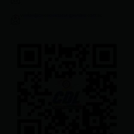
ventas@ciudadelatacungaonline.com.ec