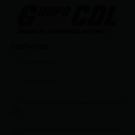
CONTACTOS
+593 969633820
+593 998959525
infocomunicacion@ciudadelatacungaonline.com.e
c
gerenciageneral@ciudadelatacungaonline.com.ec