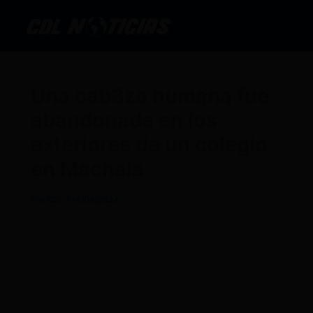
Ir
al
contenido
Una cab3za humąną fue
abandonada en los
exteriores de un colegio
en Machala
Por
CDL
/
14/08/2024