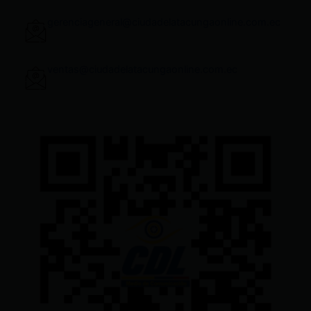
gerenciageneral@ciudadelatacungaonline.com.ec
ventas@ciudadelatacungaonline.com.ec