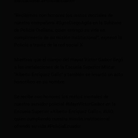
institucional.
#PolicíaEcuador
“Recibimos con honores los restos mortales de
nuestro compañero
#SgosDiegoAgila
en la Subzona
de Policía Orellana, quien entregó su vida en
cumplimiento de su misión institucional”, expresó la
Policía a través de la red social X.
Mientras que el cuerpo del mayor Víctor Gaibor llegó
a las instalaciones de la Escuela Superior Militar
“Alberto Enríquez Gallo” y también se levantó un acto
honorífico en su nombre.
Se recibe con honores los restos mortales de
nuestro servidor policial
#MayrVíctorGaibor
en la
Escuela Superior «Alberto Enríquez Gallo»,
#UIO
,
quien cumpliendo nuestra misión institucional
ofrendó su vida.
#PolicíaEcuador