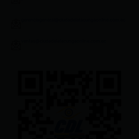
gerenciageneral@ciudadelatacungaonline.com.ec
ventas@ciudadelatacungaonline.com.ec