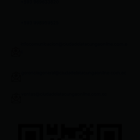
+593 969633820
+593 998959525
infocomunicacion@ciudadelatacungaonline.com.e
c
gerenciageneral@ciudadelatacungaonline.com.ec
ventas@ciudadelatacungaonline.com.ec