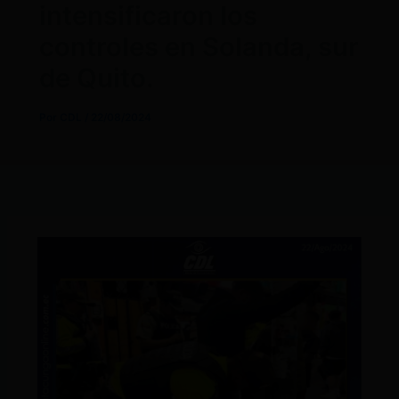
intensificaron los
controles en Solanda, sur
de Quito.
Por
CDL
/
22/08/2024