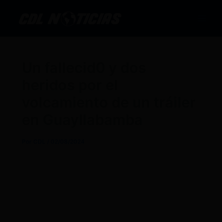
Ir
al
contenido
Un fallecid0 y dos
heridos por el
volcamiento de un tráiler
en Guayllabamba
Por
CDL
/
02/08/2024