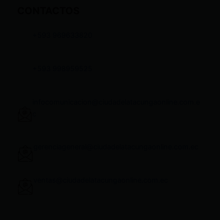
CONTACTOS
+593 969633820
+593 998959525
infocomunicacion@ciudadelatacungaonline.com.e
c
gerenciageneral@ciudadelatacungaonline.com.ec
ventas@ciudadelatacungaonline.com.ec