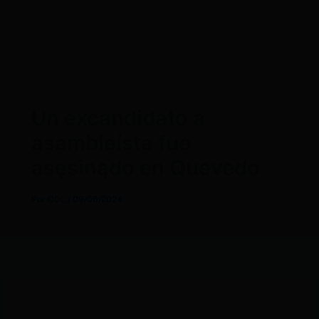
Un excandidato a
asambleísta fue
asęsinądo en Quevedo
Por
CDL
/
09/06/2024