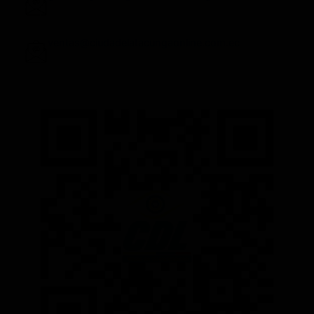
ventas@ciudadelatacungaonline.com.ec