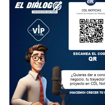
LEY ORGÁNICA DE COMUNICACIÓN
SEGÚN EL ART. 60 DE LA LEY ORGÁNICA DE
COMUNICACIÓN, LOS CONTENIDOS SE IDENTIFICAN
Y CLASIFICAN EN: (I), INFORMATIVOS; (O), DE
OPINIÓN; (F),
FORMATIVOS/EDUCATIVOS/CULTURALES; (E),
ENTRETENIMIENTO; Y (D), DEPORTIVOS.