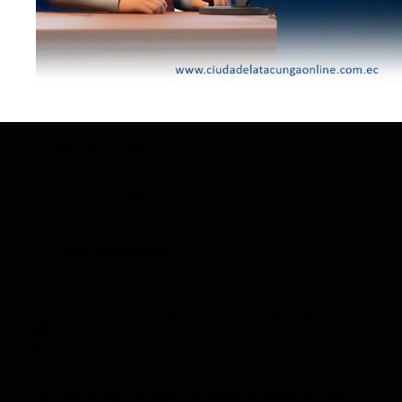
CONTACTOS
+593 969633820
+593 998959525
infocomunicacion@ciudadelatacungaonline.com.e
c
gerenciageneral@ciudadelatacungaonline.com.ec