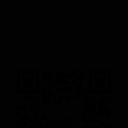
c
gerenciageneral@ciudadelatacungaonline.com.ec
ventas@ciudadelatacungaonline.com.ec