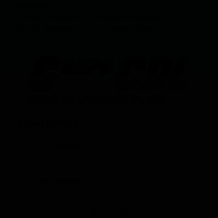
OPINIÓN; (F),
FORMATIVOS/EDUCATIVOS/CULTURALES; (E),
ENTRETENIMIENTO; Y (D), DEPORTIVOS.
CONTACTOS
+593 969633820
+593 998959525
infocomunicacion@ciudadelatacungaonline.com.e