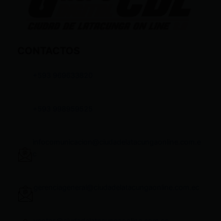
CONTACTOS
+593 969633820
+593 998959525
infocomunicacion@ciudadelatacungaonline.com.e
c
gerenciageneral@ciudadelatacungaonline.com.ec
ventas@ciudadelatacungaonline.com.ec