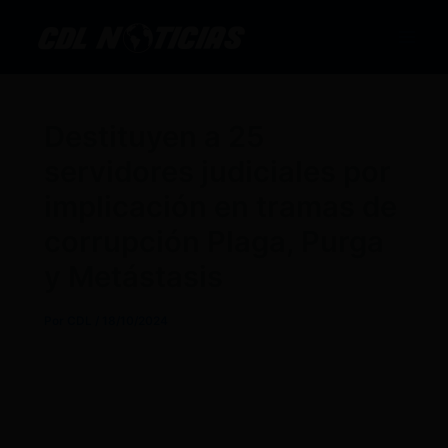
Ir
al
contenido
Destituyen a 25
servidores judiciales por
implicación en tramas de
corrupción Plaga, Purga
y Metástasis
Por
CDL
/
18/10/2024