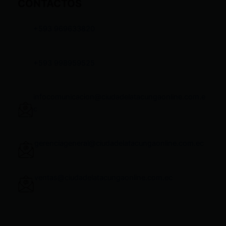
CONTACTOS
+593 969633820
+593 998959525
infocomunicacion@ciudadelatacungaonline.com.e
c
gerenciageneral@ciudadelatacungaonline.com.ec
ventas@ciudadelatacungaonline.com.ec