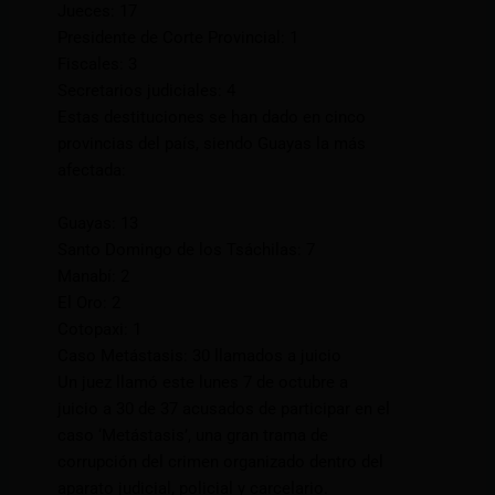
Jueces: 17
Presidente de Corte Provincial: 1
Fiscales: 3
Secretarios judiciales: 4
Estas destituciones se han dado en cinco
provincias del país, siendo Guayas la más
afectada:
Guayas: 13
Santo Domingo de los Tsáchilas: 7
Manabí: 2
El Oro: 2
Cotopaxi: 1
Caso Metástasis: 30 llamados a juicio
Un juez llamó este lunes 7 de octubre a
juicio a 30 de 37 acusados de participar en el
caso ‘Metástasis’, una gran trama de
corrupción del crimen organizado dentro del
aparato judicial, policial y carcelario.