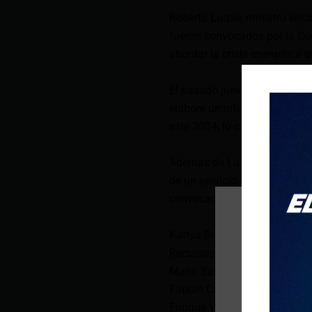
Roberto Luque, ministro enca
fueron convocados por la Co
abordar la crisis energética 
El pasado jueves, el pleno de
elabore un informe sobre este
este 2024, lo cual ha causado
Además de Luque y Arrobo, qu
de un servicio público y traic
convocadas las siguientes p
Kattya Delgado, exdirectora 
Recursos Naturales No Renov
Mario Salas, director ejecut
Fabián Calero, gerente genera
Enrique Veloz, gerente genera