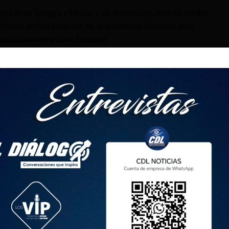
rgado de Energía y Minas, y su antecesora, Andrea Arrobo,
misión de Fiscalización de la Asamblea Nacional para
que actualmente tiene Ecuador.
l Legislativo aprobó que este grupo parlamentario investigue y
 suceso, que implicó el regreso de los apagones en el país en
 pérdidas multimillonarias en el país en varias industrias.
ién fue denunciada ante la Fiscalía General por paralización
ión a la patria por el gobierno de Daniel Noboa, fueron
ersonas:
ejecutiva de Agencia de Regulación y Control de Energía y
ables (Arcernnr)
ivo encargado de Arcernnr
l de la Corporación Eléctrica del Ecuador (Celec) EP
l de la Corporación Nacional de Electricidad del Ecuador