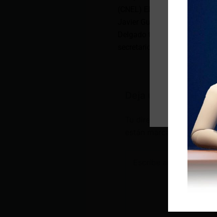
(CNEL) EP
Javier Guevara, director eje
Delgado también fue acusada p
secretario de Administración 
Deja un comentario
Tu dirección de correo e
están marcados con
*
Escribe
aquí...