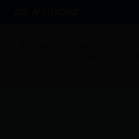
Ir
al
Po
contenido
Roberto Luque y Andrea 
Fiscalización de la Asamb
Por
CDL
/
05/05/2024