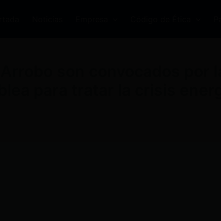
rtada
Noticias
Empresa
Código de Ética
P
Arrobo son convocados por l
lea para tratar la crisis ener