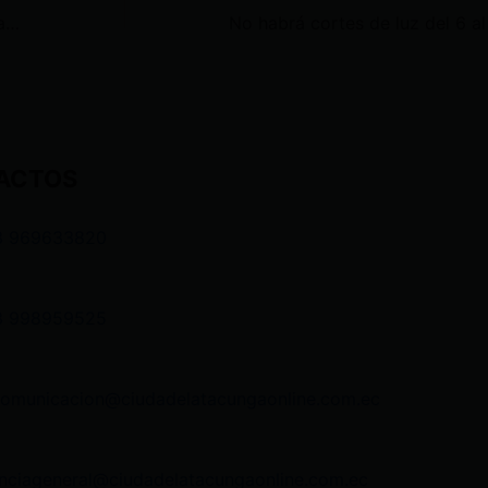
Cierran vía Cuenca – Molleturo – Naranjal por desbordamiento de una quebrada
ACTOS
3 969633820
3 998959525
comunicacion@ciudadelatacungaonline.com.ec
nciageneral@ciudadelatacungaonline.com.ec