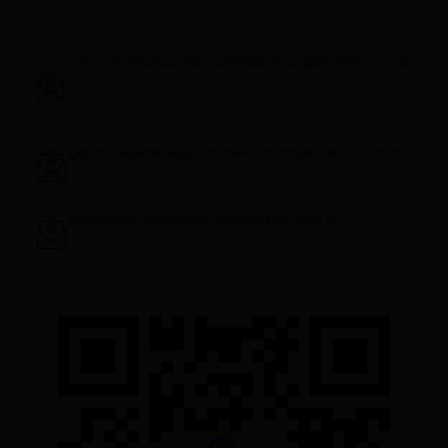
infocomunicacion@ciudadelatacungaonline.com.e
c
gerenciageneral@ciudadelatacungaonline.com.ec
ventas@ciudadelatacungaonline.com.ec