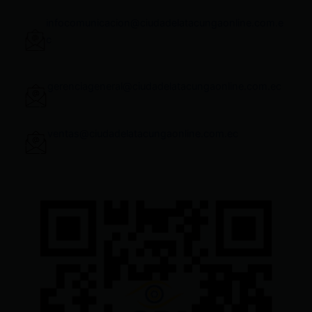
infocomunicacion@ciudadelatacungaonline.com.e
c
gerenciageneral@ciudadelatacungaonline.com.ec
ventas@ciudadelatacungaonline.com.ec